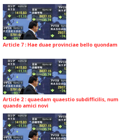
Article 7 : Hae duae provinciae bello quondam
Article 2 : quaedam quaestio subdifficilis, num
quando amici novi