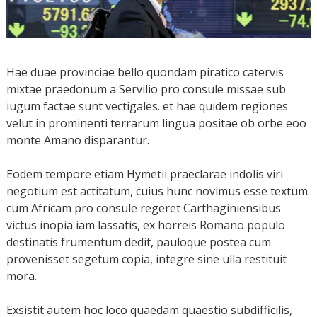
Hae duae provinciae bello quondam piratico catervis
mixtae praedonum a Servilio pro consule missae sub
iugum factae sunt vectigales. et hae quidem regiones
velut in prominenti terrarum lingua positae ob orbe eoo
monte Amano disparantur.
Eodem tempore etiam Hymetii praeclarae indolis viri
negotium est actitatum, cuius hunc novimus esse textum.
cum Africam pro consule regeret Carthaginiensibus
victus inopia iam lassatis, ex horreis Romano populo
destinatis frumentum dedit, pauloque postea cum
provenisset segetum copia, integre sine ulla restituit
mora.
Exsistit autem hoc loco quaedam quaestio subdifficilis,