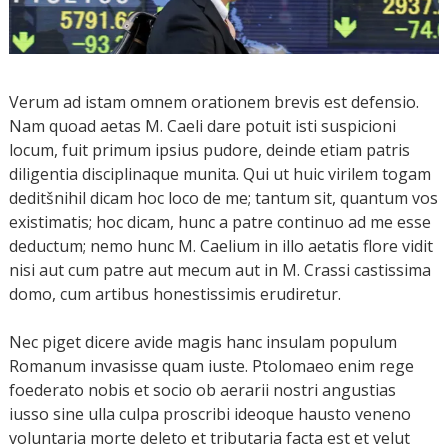
Verum ad istam omnem orationem brevis est defensio.
Nam quoad aetas M. Caeli dare potuit isti suspicioni
locum, fuit primum ipsius pudore, deinde etiam patris
diligentia disciplinaque munita. Qui ut huic virilem togam
deditšnihil dicam hoc loco de me; tantum sit, quantum vos
existimatis; hoc dicam, hunc a patre continuo ad me esse
deductum; nemo hunc M. Caelium in illo aetatis flore vidit
nisi aut cum patre aut mecum aut in M. Crassi castissima
domo, cum artibus honestissimis erudiretur.
Nec piget dicere avide magis hanc insulam populum
Romanum invasisse quam iuste. Ptolomaeo enim rege
foederato nobis et socio ob aerarii nostri angustias
iusso sine ulla culpa proscribi ideoque hausto veneno
voluntaria morte deleto et tributaria facta est et velut