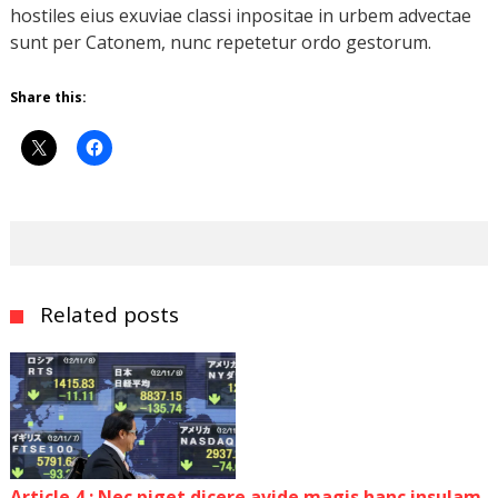
hostiles eius exuviae classi inpositae in urbem advectae
sunt per Catonem, nunc repetetur ordo gestorum.
Share this:
Related posts
Article 4 : Nec piget dicere avide magis hanc insulam