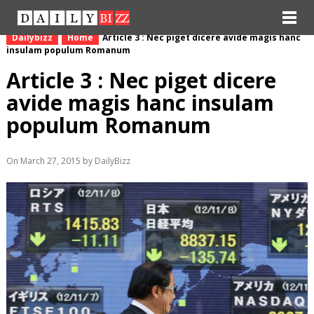
Dailybizz
Home
Article 3 : Nec piget dicere avide magis hanc
insulam populum Romanum
Article 3 : Nec piget dicere
avide magis hanc insulam
populum Romanum
On March 27, 2015 by DailyBizz